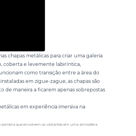
as chapas metálicas para criar uma galeria
coberta e levemente labiríntica,
uncionam como transição entre a área do
 instaladas em zigue-zague, as chapas são
to de maneira a ficarem apenas sobrepostas
z e sombra que envolvem os visitantes em uma atmosfera