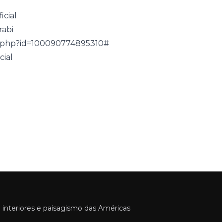
icial
abi
e.php?id=100090774895310#
cial
 interiores e paisagismo das Américas