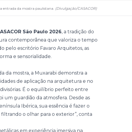
a a entrada da mostra paulistana.
(
Divulgação
/
CASACOR
)
ASACOR São Paulo 2026
, a tradição do
tura contemporânea que valoriza o tempo
o pelo escritório Favaro Arquitetos, as
orma e sensorialidade.
da da mostra, a
Muxarabi
demonstra a
lidades de aplicação na arquitetura e no
ivisórias. É o equilíbrio perfeito entre
foi um guardião da atmosfera. Desde as
enínsula Ibérica, sua essência é fazer o
filtrando o olhar para o exterior”, conta