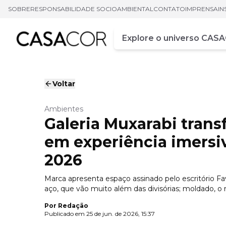
SOBRE
RESPONSABILIDADE SOCIOAMBIENTAL
CONTATO
IMPRENSA
IN
Campo de busca
Digite pelo menos três ca
Voltar
Ambientes
Galeria Muxarabi trans
em experiência imersi
2026
Marca apresenta espaço assinado pelo escritório Fav
aço, que vão muito além das divisórias; moldado, o m
Por
Redação
Publicado em
25 de jun. de 2026, 15:37