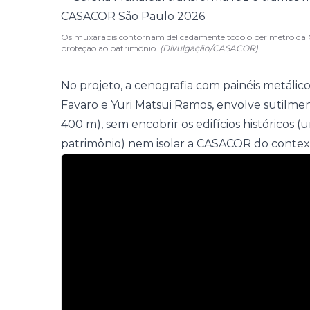
Os muxarabis contornam delicadamente todo o perímetro da C
proteção ao patrimônio.
(Divulgação/CASACOR)
No projeto, a cenografia com painéis metálico
Favaro e Yuri Matsui Ramos, envolve sutilme
400 m), sem encobrir os edifícios históricos 
patrimônio) nem isolar a CASACOR do conte