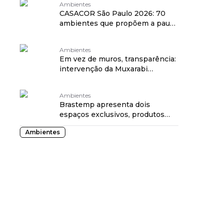
Ambientes
CASACOR São Paulo 2026: 70
ambientes que propõem a pausa
e a reconexão
Ambientes
Em vez de muros, transparência:
intervenção da Muxarabi
redesenha a chegada à
CASACOR São Paulo 2026
Ambientes
Brastemp apresenta dois
espaços exclusivos, produtos
inéditos e nova linguagem visual
Ambientes
na CASACOR São Paulo 2026