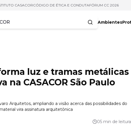
STITUTO CASACOR
CÓDIGO DE ÉTICA E CONDUTA
FÓRUM CC 2026
Ambientes
Prof
racteres
forma luz e tramas metálicas
va na CASACOR São Paulo
aro Arquitetos, ampliando a visão acerca das possibilidades do
aterial vira assinatura arquitetônica
05 min de leitura