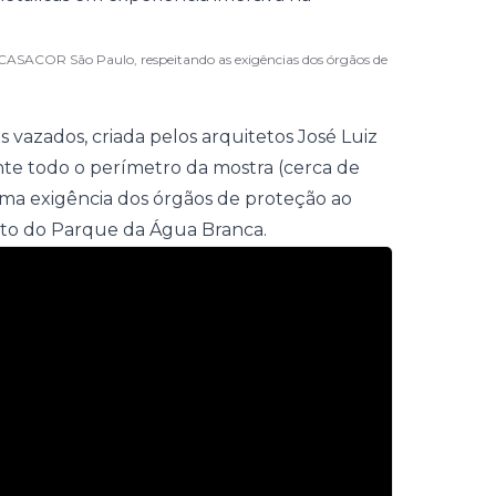
ASACOR São Paulo, respeitando as exigências dos órgãos de
s vazados, criada pelos arquitetos José Luiz
nte todo o perímetro da mostra (cerca de
(uma exigência dos órgãos de proteção ao
xto do Parque da Água Branca.