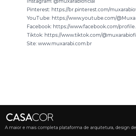
Instagram:
@muxarabioficial
Pinterest:
https://br.pinterest.com/muxarabiof
YouTube:
https://www.youtube.com/@Muxar
Facebook:
https://www.facebook.com/profil
Tiktok:
https://www.tiktok.com/@muxarabiofi
Site:
www.muxarabi.com.br
A maior e mais completa plataforma de arquitetura, design de