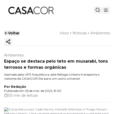
Voltar
Início
Notícias
Ambientes
Copiar link
Ambientes
Espaço se destaca pelo teto em muxarabi, tons
terrosos e formas orgânicas
Assinado pela UP3 Arquitetura, este Refúgio Urbano transporta o
visitante da CASACOR Rio para um outro universo!
Por
Redação
Publicado em
25 de mai. de 2022, 8:00
05 min de leitura
UP3 Arquitetura por Cadé Marino, Michelle Wilkinson e Thiago Morsch -
Refúgio Urbano. Uma varanda sensorial que transporta o visitante para