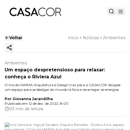
Voltar
Início
Notícias
Ambientes
Copiar link
Ambientes
Um espaço despretensioso para relaxar:
conheça o Riviera Azul
O trio do MAÍMA Arquitetura e Design traz para a CASACOR Sergipe
um espaço para se desligar do mundo lá fora e recarregar as energias
Por
Giovanna Jarandilha
Publicado em
12 de dez. de 2022, 8:00
03 min de leitura
Marina Santana, Ingryd Sanders, Mayara Barcelos - Riviera Azul, espaço
para relaxar. O trio da MAÍMA Arquitetura e Design assina o espaço que