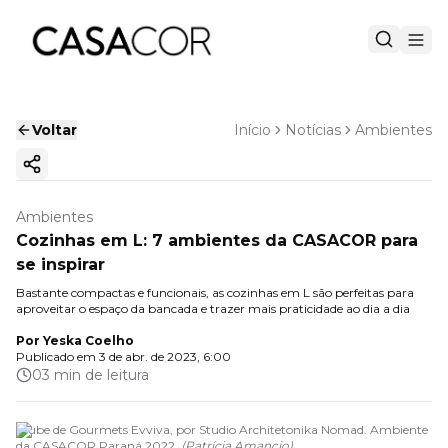
Voltar
Início
Notícias
Ambientes
Copiar link
Ambientes
Cozinhas em L: 7 ambientes da CASACOR para
se inspirar
Bastante compactas e funcionais, as cozinhas em L são perfeitas para
aproveitar o espaço da bancada e trazer mais praticidade ao dia a dia
Por
Yeska Coelho
Publicado em
3 de abr. de 2023, 6:00
03 min de leitura
Clube de Gourmets Evviva, por Studio Architetonika Nomad. Ambiente
da CASACOR Paraná 2022.
(
Patrícia Amancio
)