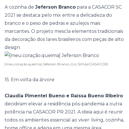
A cozinha de
Jeferson Branco
para a
CASACOR SC
2021
se destaca pelo mix entre a delicadeza do
branco e o peso de pedras e azulejos mais
marcantes. O projeto mescla elementos tradicionais
da decoração dos lares brasileiros com peças de alto
design.
[meu.coração.queima] Jeferson Branco
(Lio Simas/CASACOR)
15. Em volta da árvore
Claudia Pimentel Bueno e Raíssa Bueno Ribeiro
decidiram elevar a residência pós-pandemia a outra
potência na
CASACOR PR 2021
. A ideia aqui é reunir
todos os ambientes essencial ao viver: living, cozinha,
home office e adega em uma mesma área,