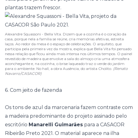
plantas trazem frescor.
Alexandre Squassoni - Bella Vita. Dizem que a cozinha é o coração da
casa, porque nela a família se reúne, cria memórias afetivas, estreita
laços. Ao redor da mesa é o espaço de celebrações. O arquiteto, que
participa pela primeira vez da mostra, explica que Bella Vita foi pensado
nessa relação que ficou ainda mais intensa nos últimos tempos. O painel
revestido de madeira que envolve a sala do almoço cria uma atmosfera
aconchegante e, na cozinha, o brise laqueado traz o verde do jardim
para o ambiente. No hall, a obra Ausência, do artista Cholito.
(Renato
Navarro/CASACOR)
6. Com jeito de fazenda
Os tons de azul da marcenaria fazem contraste com
a madeira predominante do projeto assinado pelo
escritório
Manarelli Guimarães
para a
CASACOR
Ribeirão Preto 2021
. O material aparece na ilha