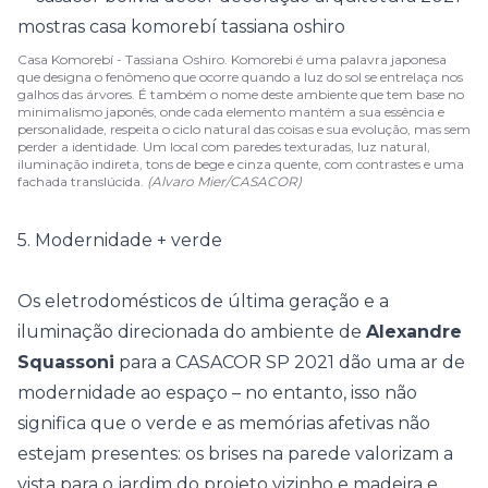
Casa Komorebí - Tassiana Oshiro. Komorebi é uma palavra japonesa
que designa o fenômeno que ocorre quando a luz do sol se entrelaça nos
galhos das árvores. É também o nome deste ambiente que tem base no
minimalismo japonês, onde cada elemento mantém a sua essência e
personalidade, respeita o ciclo natural das coisas e sua evolução, mas sem
perder a identidade. Um local com paredes texturadas, luz natural,
iluminação indireta, tons de bege e cinza quente, com contrastes e uma
fachada translúcida.
(Alvaro Mier/CASACOR)
5. Modernidade + verde
Os eletrodomésticos de última geração e a
iluminação direcionada do ambiente de
Alexandre
Squassoni
para a
CASACOR SP 2021
dão uma ar de
modernidade ao espaço – no entanto, isso não
significa que o verde e as memórias afetivas não
estejam presentes: os brises na parede valorizam a
vista para o jardim do projeto vizinho e madeira e