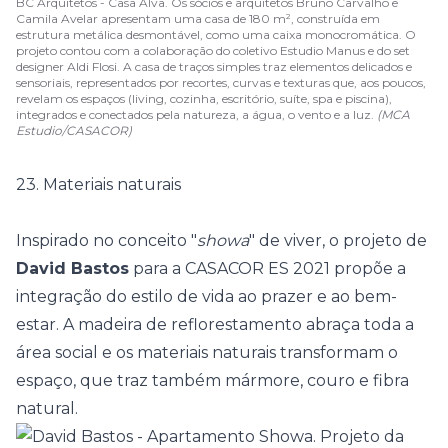
BC Arquitetos - Casa Alva. Os sócios e arquitetos Bruno Carvalho e
Camila Avelar apresentam uma casa de 180 m², construída em
estrutura metálica desmontável, como uma caixa monocromática. O
projeto contou com a colaboração do coletivo Estudio Manus e do set
designer Aldi Flosi. A casa de traços simples traz elementos delicados e
sensoriais, representados por recortes, curvas e texturas que, aos poucos,
revelam os espaços (living, cozinha, escritório, suíte, spa e piscina),
integrados e conectados pela natureza, a água, o vento e a luz.
(MCA
Estudio/CASACOR)
23. Materiais naturais
Inspirado no conceito "
showa
" de viver, o projeto de
David Bastos
para a
CASACOR ES 2021
propõe a
integração do estilo de vida ao prazer e ao bem-
estar. A madeira de reflorestamento abraça toda a
área social e os materiais naturais transformam o
espaço, que traz também mármore, couro e fibra
natural.