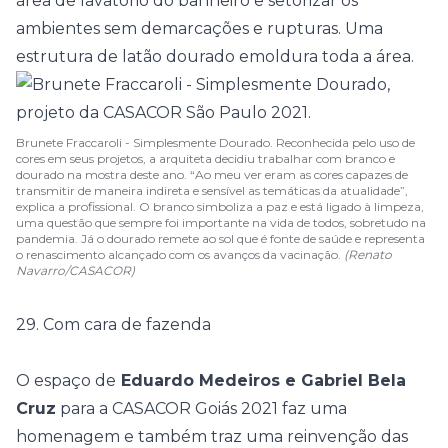
área de lavatório do banheiro e setorizar os
ambientes sem demarcações e rupturas. Uma
estrutura de latão dourado emoldura toda a área.
Brunete Fraccaroli - Simplesmente Dourado. Reconhecida pelo uso de
cores em seus projetos, a arquiteta decidiu trabalhar com branco e
dourado na mostra deste ano. “Ao meu ver eram as cores capazes de
transmitir de maneira indireta e sensível as temáticas da atualidade”,
explica a profissional. O branco simboliza a paz e está ligado à limpeza,
uma questão que sempre foi importante na vida de todos, sobretudo na
pandemia. Já o dourado remete ao sol que é fonte de saúde e representa
o renascimento alcançado com os avanços da vacinação.
(Renato
Navarro/CASACOR)
29. Com cara de fazenda
O espaço de
Eduardo Medeiros e Gabriel Bela
Cruz
para a
CASACOR Goiás 2021
faz uma
homenagem e também traz uma reinvenção das