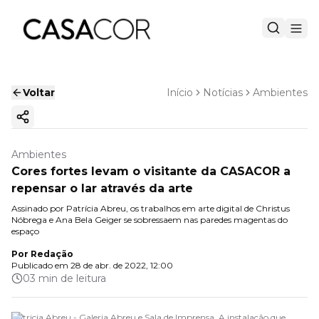
Voltar
Início
Notícias
Ambientes
Copiar link
Ambientes
Cores fortes levam o visitante da CASACOR a
repensar o lar através da arte
Assinado por Patrícia Abreu, os trabalhos em arte digital de Christus
Nóbrega e Ana Bela Geiger se sobressaem nas paredes magentas do
espaço
Por
Redação
Publicado em
28 de abr. de 2022, 12:00
03 min de leitura
Patricia Abreu - Galeria Abreu e Sala de Imprensa. A instalação que