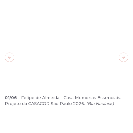
Previous slide
Next
01
/
06
-
Felipe de Almeida - Casa Memórias Essenciais.
Projeto da CASACOR São Paulo 2026.
(
Bia Nauiack
)