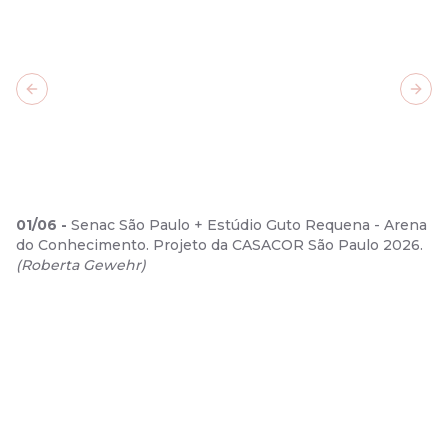
Previous slide
Next
01
/
06
-
Senac São Paulo + Estúdio Guto Requena - Arena
do Conhecimento. Projeto da CASACOR São Paulo 2026.
(
Roberta Gewehr
)