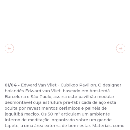
Previous slide
Next
01
/
04
-
Edward Van Vliet - Cubikoo Pavilion. O designer
holandês Edward van Vliet, baseado em Amsterdã,
Barcelona e São Paulo, assina este pavilhão modular
desmontável cuja estrutura pré-fabricada de aço está
oculta por revestimentos cerâmicos e painéis de
jequitibá maciço. Os 50 m² articulam um ambiente
interno de meditação, organizado sobre um grande
tapete, a uma área externa de bem-estar. Materiais como