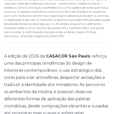
vida por meio de materiais naturais – como linho, madeira e barro –
aliados a uma iluminação acolhedora e a uma paleta de cores que induz
a calma. A estética reverencia a fauna e a flora da Floresta Amazônica
com um mobiliário de formas orgânicas e lúdicas que aludem a animais,
à vegetação e aos rios. A imersão no bioma é complementada pelo papel
de parede botânico assinado por Ju Brandão, enquanto o elemento-
surpresa cabe a uma casinha de passarinho: é preciso abrir sua porta
para revelar a contribuição exclusiva das artistas Gogó e Pimpa
Alcantara.
(
Daniela Magario
/
CASACOR
)
A edição de 2026 da
CASACOR São Paulo
reforça
uma das principais tendências do design de
interiores contemporâneo: o uso estratégico das
cores
para criar atmosferas, despertar sensações e
traduzir a identidade dos moradores. Ao percorrer
os ambientes da mostra, é possível observar
diferentes formas de aplicação das paletas
cromáticas, desde composições vibrantes e ousadas
até propostas mais suaves e sofisticadas.