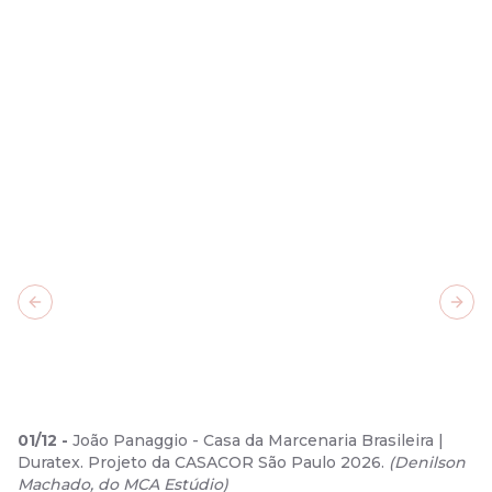
Previous slide
Next
01
/
12
-
João Panaggio - Casa da Marcenaria Brasileira |
Duratex. Projeto da CASACOR São Paulo 2026.
(
Denilson
Machado, do MCA Estúdio
)