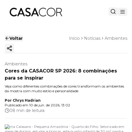
Voltar
Início
Notícias
Ambientes
Copiar link
Ambientes
Cores da CASACOR SP 2026: 8 combinações
para se inspirar
Veja como diferentes combinações de cores transformam os ambientes
da mostra com muito estilo e personalidade
Por
Chrys Hadrian
Publicado em
10 de jun. de 2026, 13:02
08 min de leitura
Marta Calasans - Pequena Amazônia - Quarto do Filho. Setorizado em
áreas de dormir, estudar e brincar, este quarto infantil de 30 m² ganha