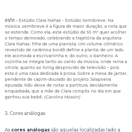
01
/
11
-
Estúdio Clara Nahas - Estúdio Semibreve. Na
música, semibreve é a figura de maior duração, a nota que
se estende. Como ela, este estúdio de 55 m² quer acolher
o tempo demorado, celebrando a trajetória da arquiteta
Clara Nahas, filha de uma pianista. Um volume cilíndrico
revestido de cerâmica bordô define a planta: de um lado,
ele acomoda a escrivaninha e, do outro, o banheiro. A
cozinha se integra tanto ao canto da música, onde reina a
vitrola, quanto ao living desprovido de televisão – pois
esta é uma casa dedicada à prosa. Sobre a mesa de jantar,
pendente de capim-dourado do projeto Jalapoeira
Apurada. Não deixe de notar a partitura, devidamente
enquadrada, que a mãe de Clara compôs no dia em que
ganhou sua bebê.
(
Carolina Mossin
)
3. Cores análogas
As
cores análogas
são aquelas localizadas lado a