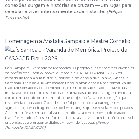
conexões surgem e histórias se cruzam — um lugar para
celebrar e viver intensamente cada instante.
(
Felipe
Petrovsky
)
Homenagem a Anatália Sampaio e Mestre Cornélio
Laís Sampaio - Varanda de Memórias. O projeto é inspirado nas vivências
da profissional, pois o imóvel que sedia a CASACOR Piauí 2026 foi
cenário de toda a sua história, por ser a residência de sua avó, Anatália
Sampaio. Mais do que um espaço físico, o ambiente é uma tentativa de
traduzir sensações: o acolhimento, o tempo desacelerado, a paz quase
inabalável e o conforto silencioso de uma casa de avó. O lugar funciona
como uma ponte entre a mente que projeta o futuro e o coração que
reverencia o passado. Cada detalhe foi pensado para carregar um
significado, como fragmentos de lembranças que se revelam aos poucos.
Ali, a memória se materializa na arquitetura e no desenho do espaço,
transformando afetos em formas, texturas e luz — um território sensível
onde passado e presente dialogam com delicadeza.
(Felipe
Petrovsky/CASACOR)