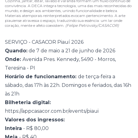
Cozinha, jantar, estar, lavabo e varanda formam um fluxo contínuo de
convivência. A DECA integra tecnologia, uma das mais reconhecidas do
mundo, e design aos ambientes, unindo funcionalidade e beleza.
Materiais atemporais reinterpretados evocam pertencimento. A arte
piauiense atravessa o espaço, traduzindo sua essência: um lar onde
coração, mente e afeto coexistem.
(Felipe Petrovsky/CASACOR)
SERVIÇO - CASACOR Piauí 2026
Quando:
de 7 de maio a 21 de junho de 2026
Onde:
Avenida Pres. Kennedy, 5490 - Morros,
Teresina - PI
Horário de funcionamento:
de terça-feira a
sábado, das 17h às 22h. Domingos e feriados, das 16h
às 21h
Bilheteria digital:
https://appcasacor.com.br/events/piaui
Valores dos ingressos:
Inteira
- R$ 80,00
Meia
- R$ 40