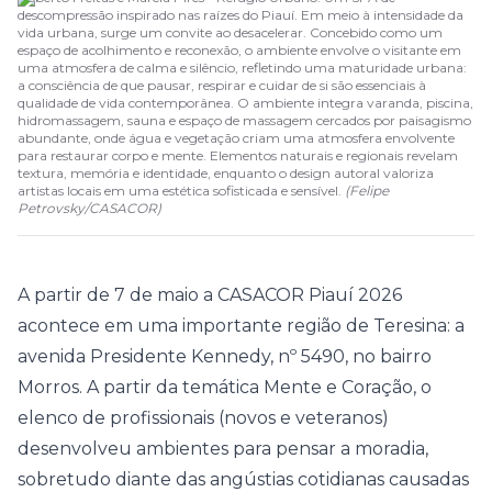
descompressão inspirado nas raízes do Piauí. Em meio à intensidade da
vida urbana, surge um convite ao desacelerar. Concebido como um
espaço de acolhimento e reconexão, o ambiente envolve o visitante em
uma atmosfera de calma e silêncio, refletindo uma maturidade urbana:
a consciência de que pausar, respirar e cuidar de si são essenciais à
qualidade de vida contemporânea. O ambiente integra varanda, piscina,
hidromassagem, sauna e espaço de massagem cercados por paisagismo
abundante, onde água e vegetação criam uma atmosfera envolvente
para restaurar corpo e mente. Elementos naturais e regionais revelam
textura, memória e identidade, enquanto o design autoral valoriza
artistas locais em uma estética sofisticada e sensível.
(
Felipe
Petrovsky
/
CASACOR
)
A partir de 7 de maio a
CASACOR Piauí 2026
acontece em uma importante região de Teresina: a
avenida Presidente Kennedy, nº 5490, no bairro
Morros. A partir da temática
Mente e Coração
, o
elenco de profissionais (novos e veteranos)
desenvolveu ambientes para pensar a moradia,
sobretudo diante das angústias cotidianas causadas