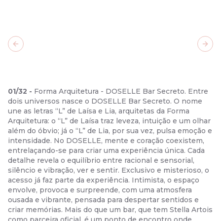
Previous slide
Next
01
/
32
-
Forma Arquitetura - DOSELLE Bar Secreto. Entre
dois universos nasce o DOSELLE Bar Secreto. O nome
une as letras “L” de Laísa e Lia, arquitetas da Forma
Arquitetura: o “L” de Laísa traz leveza, intuição e um olhar
além do óbvio; já o “L” de Lia, por sua vez, pulsa emoção e
intensidade. No DOSELLE, mente e coração coexistem,
entrelaçando-se para criar uma experiência única. Cada
detalhe revela o equilíbrio entre racional e sensorial,
silêncio e vibração, ver e sentir. Exclusivo e misterioso, o
acesso já faz parte da experiência. Intimista, o espaço
envolve, provoca e surpreende, com uma atmosfera
ousada e vibrante, pensada para despertar sentidos e
criar memórias. Mais do que um bar, que tem Stella Artois
como parceira oficial, é um ponto de encontro onde