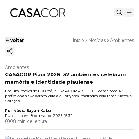
Voltar
Início
Notícias
Ambientes
Copiar link
Ambientes
CASACOR Piauí 2026: 32 ambientes celebram
memória e identidade piauiense
Em um imóvel de 1100 m², a CASACOR Piauí 2026 conta com 47
profissionais que deram vida a 32 projetos inspirados pelo tema Mente e
Coração
Por
Nádia Sayuri Kaku
Publicado em
8 de mai. de 2026, 15:32
08 min de leitura
Roberto Freitas e Marcia Pires - Refúgio Urbano. Um SPA de