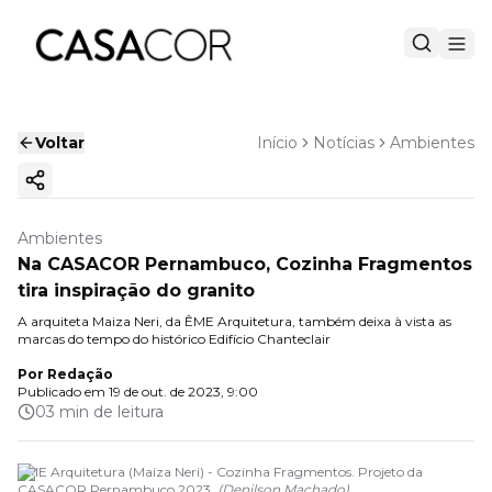
Voltar
Início
Notícias
Ambientes
Copiar link
Ambientes
Na CASACOR Pernambuco, Cozinha Fragmentos
tira inspiração do granito
A arquiteta Maiza Neri, da ÊME Arquitetura, também deixa à vista as
marcas do tempo do histórico Edifício Chanteclair
Por
Redação
Publicado em
19 de out. de 2023, 9:00
03 min de leitura
ÊME Arquitetura (Maiza Neri) - Cozinha Fragmentos. Projeto da
CASACOR Pernambuco 2023.
(
Denilson Machado
)