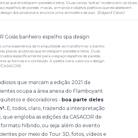
sticas que envelopam paredes e tetos. Duas caixas “soltas” evidenciam os locais
aço espelhos de parede, macas, armários e objetos poéticos que estabelecem
 o design dos produtos e anuncia uma atmosfera de paz.
(
Edgard César
)
e uma experiência de tranquilidade ao transformar o banho
las placas acústicas que envelopam paredes e tetos. Duas
m criados especificamente para o espaço espelhos de parede,
re as formas e o conteúdo. A paleta clara valoriza o design
r/CASACOR)
ndiosos que marcam a edição 2021 da
bientes ocupa a área anexa do Flamboyant
arquitetos e decoradores
-
boa parte deles
².
E, todos, claro, trazendo a interpretação
l
, que engloba as edições da
CASACOR
de
 formato híbrido, ou seja: além do evento
bientes por meio do Tour 3D,
fotos
, vídeos e