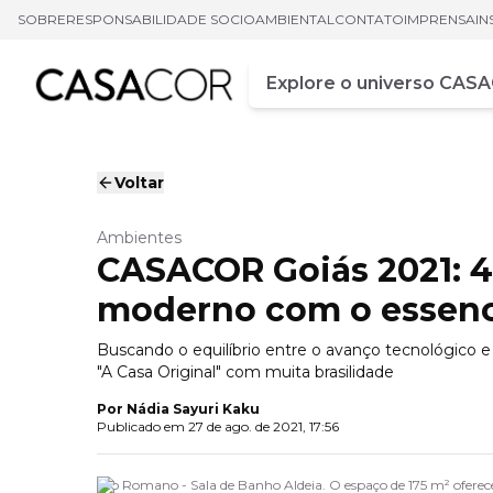
SOBRE
RESPONSABILIDADE SOCIOAMBIENTAL
CONTATO
IMPRENSA
IN
Campo de busca
Digite pelo menos três ca
Voltar
Ambientes
CASACOR Goiás 2021: 
moderno com o essenc
Buscando o equilíbrio entre o avanço tecnológico e 
"A Casa Original" com muita brasilidade
Por
Nádia Sayuri Kaku
Publicado em
27 de ago. de 2021, 17:56
Leo Romano - Sala de Banho Aldeia. O espaço de 175 m² oferec