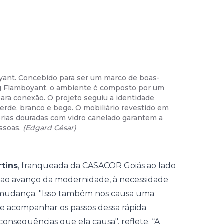
yant. Concebido para ser um marco de boas-
02
/
45
-
Ma
ng Flamboyant, o ambiente é composto por um
uma narrat
para conexão. O projeto seguiu a identidade
espaço que
erde, branco e bege. O mobiliário revestido em
desenvolvi
órias douradas com vidro canelado garantem a
desenvolve
ssoas.
(
Edgard César
)
mobiliário
rtins
, franqueada da CASACOR Goiás ao lado
ao avanço da modernidade, à necessidade
 mudança. "Isso também nos causa uma
de acompanhar os passos dessa rápida
onsequências que ela causa", reflete. “A