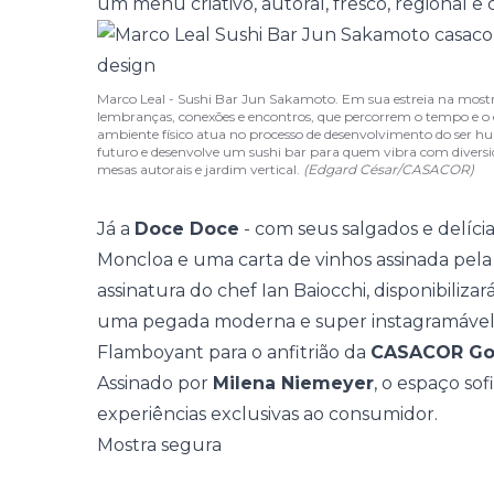
um menu criativo, autoral, fresco, regional e
Marco Leal - Sushi Bar Jun Sakamoto. Em sua estreia na mostra
lembranças, conexões e encontros, que percorrem o tempo e o
ambiente físico atua no processo de desenvolvimento do ser 
futuro e desenvolve um sushi bar para quem vibra com diversi
mesas autorais e jardim vertical.
(Edgard César/CASACOR)
Já a
Doce Doce
- com seus salgados e delícia
Moncloa e uma carta de vinhos assinada pela
assinatura do chef Ian Baiocchi, disponibilizar
uma pegada moderna e super instagramável.
Flamboyant para o anfitrião da
CASACOR Goi
Assinado por
Milena Niemeyer
, o espaço so
experiências exclusivas ao consumidor.
Mostra segura