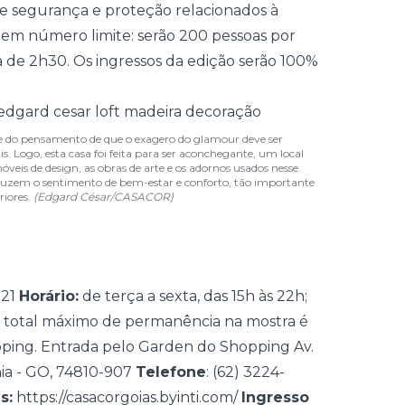
 segurança e proteção relacionados à
 tem número limite: serão 200 pessoas por
e 2h30. Os ingressos da edição serão 100%
e do pensamento de que o exagero do glamour deve ser
s. Logo, esta casa foi feita para ser aconchegante, um local
eis de design, as obras de arte e os adornos usados nesse
duzem o sentimento de bem-estar e conforto, tão importante
iores.
(Edgard César/CASACOR)
021
Horário:
de terça a sexta, das 15h às 22h;
o total máximo de permanência na mostra é
ing. Entrada pelo Garden do Shopping Av.
nia - GO, 74810-907
Telefone
: (62) 3224-
s:
https://casacorgoias.byinti.com/
Ingresso