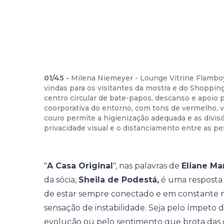
01
/
45
-
Milena Niemeyer - Lounge Vitrine Flambo
vindas para os visitantes da mostra e do Shoppi
centro circular de bate-papos, descanso e apoio 
coorporativa do entorno, com tons de vermelho, v
couro permite a higienização adequada e as divis
privacidade visual e o distanciamento entre as pe
"
A Casa Original
", nas palavras de
Eliane Ma
da sócia,
Sheila de Podestá,
é uma resposta 
de estar sempre conectado e em constante
sensação de instabilidade. Seja pelo ímpeto 
evolução ou pelo sentimento que brota das c