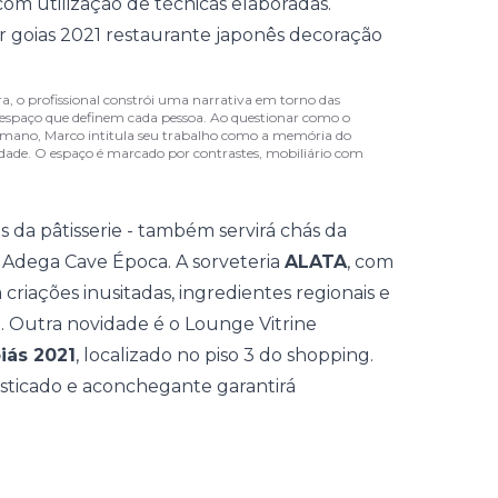
 com utilização de técnicas elaboradas.
, o profissional constrói uma narrativa em torno das
 espaço que definem cada pessoa. Ao questionar como o
humano, Marco intitula seu trabalho como a memória do
dade. O espaço é marcado por contrastes, mobiliário com
s da pâtisserie - também servirá chás da
 Adega Cave Época. A sorveteria
ALATA
, com
á criações inusitadas, ingredientes regionais e
 Outra novidade é o Lounge Vitrine
ás 2021
, localizado no piso 3 do shopping.
fisticado e aconchegante garantirá