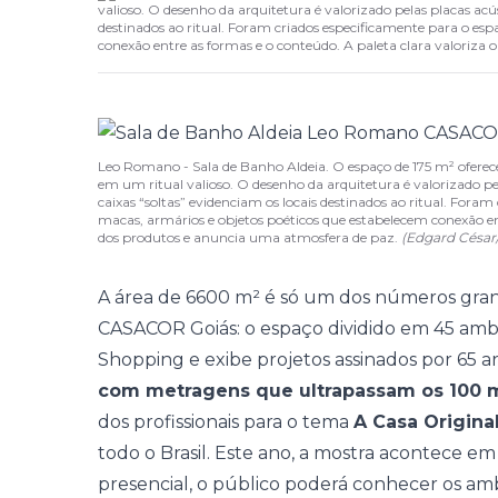
valioso. O desenho da arquitetura é valorizado pelas placas acú
destinados ao ritual. Foram criados especificamente para o esp
conexão entre as formas e o conteúdo. A paleta clara valoriza
Leo Romano - Sala de Banho Aldeia. O espaço de 175 m² oferec
em um ritual valioso. O desenho da arquitetura é valorizado pe
caixas “soltas” evidenciam os locais destinados ao ritual. Fora
macas, armários e objetos poéticos que estabelecem conexão ent
dos produtos e anuncia uma atmosfera de paz.
(Edgard Césa
A área de 6600 m² é só um dos números gra
CASACOR Goiás
: o espaço dividido em 45 am
Shopping e exibe
projetos assinados por 65 
com metragens que ultrapassam os 100 m
dos profissionais para o tema
A Casa Origina
todo o Brasil. Este ano, a mostra acontece em
presencial, o público poderá conhecer os am