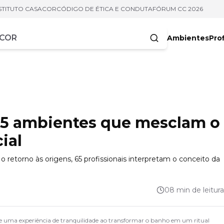
STITUTO CASACOR
CÓDIGO DE ÉTICA E CONDUTA
FÓRUM CC 2026
Ambientes
Prof
racteres
45 ambientes que mesclam o
ial
o retorno às origens, 65 profissionais interpretam o conceito da
08 min de leitura
e uma experiência de tranquilidade ao transformar o banho em um ritual