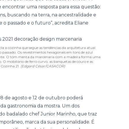
 encontrar uma resposta para essa questão:
ens, buscando na terra, na ancestralidade e
 o passado e o futuro”, acredita Eliane
scla a cozinha que segue as tendências da arquitetura atual
o passado. Os revestimentos hexagonais em tons de azul
amente. O tom menta da marcenaria com a madeira forma uma
 O mobiliário de ferro curvo, as banquetas de couro e as
 Cozinha 21.
(Edgard César/CASACOR)
28 de agosto e 12 de outubro poderá
 da gastronomia da mostra. Um dos
 do badalado chef Junior Marinho, que traz
mporâneo, marca da sua personalidade. É