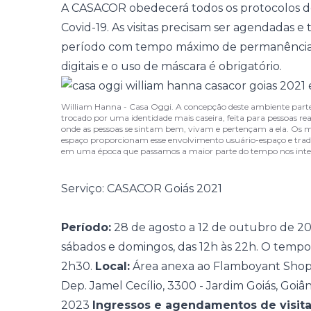
A CASACOR obedecerá todos os protocolos de
Covid-19. As visitas precisam ser agendadas e
período com tempo máximo de permanência d
digitais e o uso de máscara é obrigatório.
William Hanna - Casa Oggi. A concepção deste ambiente part
trocado por uma identidade mais caseira, feita para pessoas reai
onde as pessoas se sintam bem, vivam e pertençam a ela. Os móv
espaço proporcionam esse envolvimento usuário-espaço e tra
em uma época que passamos a maior parte do tempo nos inter
Serviço: CASACOR Goiás 2021
Período:
28 de agosto a 12 de outubro de 2
sábados e domingos, das 12h às 22h. O temp
2h30.
Local:
Área anexa ao Flamboyant Shopp
Dep. Jamel Cecílio, 3300 - Jardim Goiás, Goiâ
2023
Ingressos e agendamentos de visita