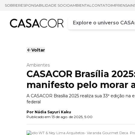
SOBRE
RESPONSABILIDADE SOCIOAMBIENTAL
CONTATO
IMPRENSA
IN
Campo de busca
Digite pelo menos três ca
Voltar
Ambientes
CASACOR Brasília 202
manifesto pelo morar a
A CASACOR Brasília 2025 realiza sua 33ª edição na 
federal
Por
Nádia Sayuri Kaku
Publicado em
13 de ago. de 2025, 5:00
Studio WT & Ney Lima Arquitetos- Varanda Gourmet Deca. Pr