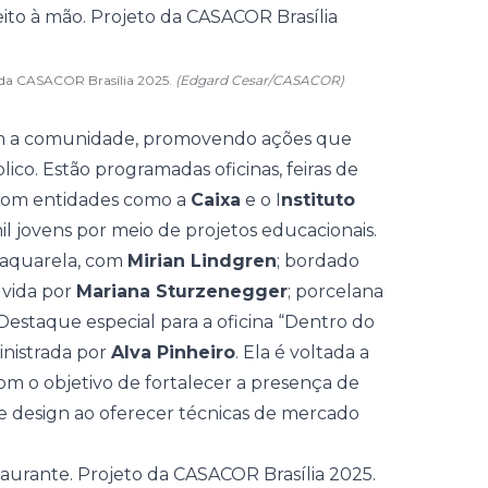
to da CASACOR Brasília 2025.
(Edgard Cesar/CASACOR)
com a comunidade, promovendo ações que
lico. Estão programadas oficinas, feiras de
 com entidades como a
Caixa
e o I
nstituto
l jovens por meio de projetos educacionais.
: aquarela, com
Mirian Lindgren
; bordado
lvida por
Mariana Sturzenegger
; porcelana
 Destaque especial para a oficina “Dentro do
inistrada por
Alva Pinheiro
. Ela é voltada a
 com o objetivo de fortalecer a presença de
e e design ao oferecer técnicas de mercado