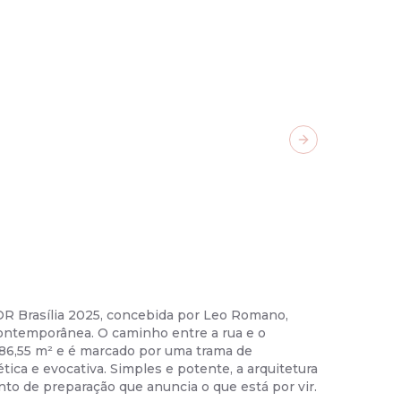
Next slide
R Brasília 2025, concebida por Leo Romano,
02
/
49
-
St
ontemporânea. O caminho entre a rua e o
um ponto d
86,55 m² e é marcado por uma trama de
ambiente d
tica e evocativa. Simples e potente, a arquitetura
viver. A p
o de preparação que anuncia o que está por vir.
nativa e lu