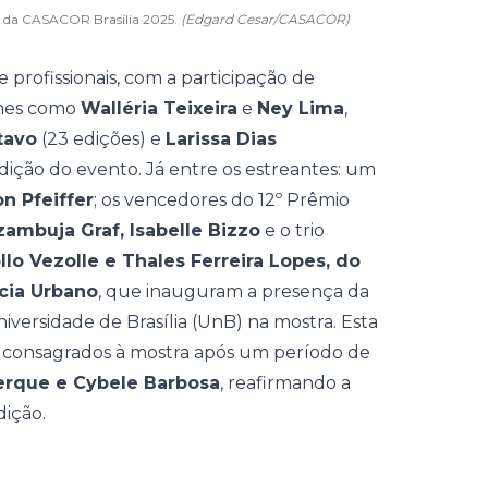
to da CASACOR Brasília 2025.
(Edgard Cesar/CASACOR)
e profissionais, com a participação de
omes como
Walléria Teixeira
e
Ney Lima
,
tavo
(23 edições) e
Larissa Dias
adição do evento. Já entre os estreantes: um
on Pfeiffer
; os vencedores do 12º Prêmio
zambuja Graf, Isabelle Bizzo
e o trio
llo Vezolle e Thales Ferreira Lopes, do
cia Urbano
, que inauguram a presença da
versidade de Brasília (UnB) na mostra. Esta
is consagrados à mostra após um período de
erque e Cybele Barbosa
, reafirmando a
dição.