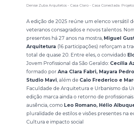
Denise Zuba Arquitetos - Casa Claro - Casa Conectada. Proje
A edição de 2025 reúne um
elenco
versátil d
veteranos consagrados e novos talentos. N
presentes há 27 anos na mostra,
Miguel Gus
Arquitetura
(16 participações) reforçam a tr
total de quase 20. Entre eles, o convidado
El
Jovem Profissional da São Geraldo:
Cecília A
formado por
Ana Clara Fabri, Mayara Pedro
Studio Mavi
, além de
Caio Frederico e Mar
Faculdade de Arquitetura e Urbanismo da Uni
edição marca ainda o retorno de profissiona
ausência, como
Leo Romano, Hélio Albuqu
pluralidade de estilos e visões presentes na e
Cultura e impacto social