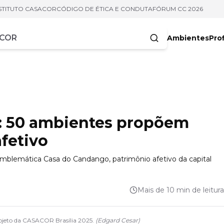
STITUTO CASACOR
CÓDIGO DE ÉTICA E CONDUTA
FÓRUM CC 2026
Ambientes
Prof
racteres
5: 50 ambientes propõem
fetivo
emblemática Casa do Candango, patrimônio afetivo da capital
Mais de 10 min de leitura
ojeto da CASACOR Brasília 2025.
(
Edgard Cesar
)