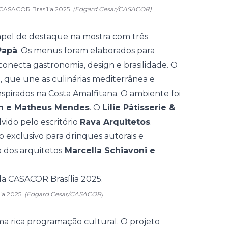
a CASACOR Brasília 2025.
(Edgard Cesar/CASACOR)
pel de destaque na mostra com três
Papà
. Os menus foram elaborados para
onecta gastronomia, design e brasilidade. O
, que une as culinárias mediterrânea e
inspirados na Costa Amalfitana. O ambiente foi
en e Matheus Mendes
. O
Lilie Pâtisserie &
vido pelo escritório
Rava Arquitetos
.
 exclusivo para drinques autorais e
 dos arquitetos
Marcella Schiavoni e
ia 2025.
(Edgard Cesar/CASACOR)
a rica programação cultural. O projeto