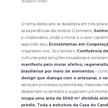
(
Edgard Cesar
)
O tema deste ano se desdobra em três pilare
as experiências da mostra. O primeiro,
Sonhos
e colaborativo, onde o morar e o viver cam
segundo eixo,
Ecossistemas em Cooperaç
organismo vivo. Já o terceiro,
Confluência d
culturas para soluções inovadoras e conscien
manifesto pelo morar afetivo, regenerati
brasiliense por meio de elementos
– como
design que dialoga com o artesanal, o se
abraçam processos sustentáveis, materiais nat
despertam os sentidos e sugerem um moment
ocupa uma área de 5040 m² dividida entr
prédio. Toda a estrutura da Casa do Ca