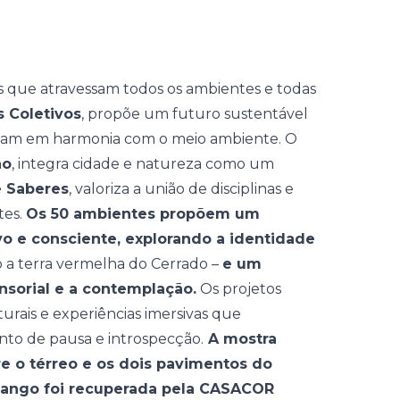
(
Edgard C
s que atravessam todos os ambientes e todas
 Coletivos
, propõe um futuro sustentável
inham em harmonia com o meio ambiente. O
ão
, integra cidade e natureza como um
e Saberes
, valoriza a união de disciplinas e
tes.
Os 50 ambientes propõem um
vo e consciente, explorando a identidade
 a terra vermelha do Cerrado –
e um
nsorial e a contemplação.
Os projetos
urais e experiências imersivas que
o de pausa e introspecção.
A mostra
e o térreo e os dois pavimentos do
ndango foi recuperada pela CASACOR