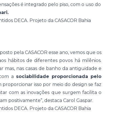
nsações é integrado pelo piso, com o uso do
nar
i.
posto pela
CASACOR
esse ano, vemos que os
s hábitos de diferentes povos há milênios.
ar
mas, nas casas de banho da antiguidade e
m com a
sociabilidade proporcionada pelo
proporcionar isso por meio do
design
se faz
ar com as inovações que surgem facilita o
am positivamente”
, destaca
Carol Gaspar
.