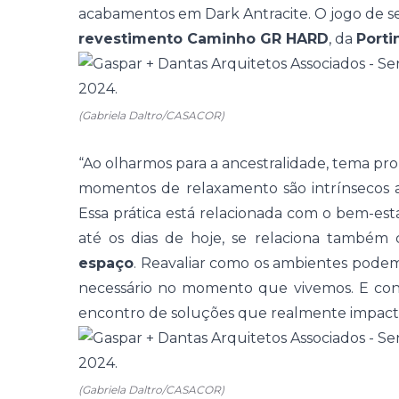
acabamentos em Dark Antracite. O jogo de se
revestimento Caminho GR HARD
, da
Porti
(Gabriela Daltro/CASACOR)
“Ao olharmos para a ancestralidade,
tema pro
momentos de relaxamento são intrínsecos ao
Essa prática está relacionada com o
bem-est
até os dias de hoje, se relaciona també
espaço
. Reavaliar como os
ambientes
podem 
necessário no momento que vivemos. E cont
encontro de soluções que realmente impact
(Gabriela Daltro/CASACOR)