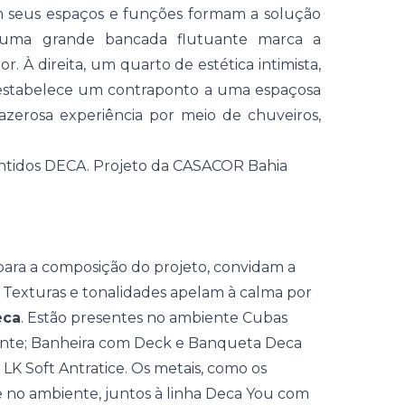
 seus espaços e funções formam a solução
e, uma grande bancada flutuante marca a
dor
. À direita, um
quarto
de estética intimista,
o estabelece um contraponto a uma espaçosa
zerosa experiência por meio de chuveiros,
para a composição do projeto, convidam a
.
Texturas
e tonalidades apelam à calma por
eca
. Estão presentes no ambiente
Cubas
ante; Banheira com Deck e Banqueta Deca
K Soft Antratice.
Os metais, como os
no ambiente, juntos à linha Deca You com