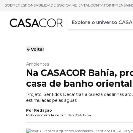
SOBRE
RESPONSABILIDADE SOCIOAMBIENTAL
CONTATO
IMPRENSA
IN
Campo de busca
Digite pelo menos três ca
Voltar
Ambientes
Na CASACOR Bahia, proj
casa de banho oriental
Projeto 'Sentidos Deca' traz a pureza das linhas ar
estimuladas pelas águas
Por
Redação
Publicado em
14 de out. de 2024, 8:34
Gaspar + Dantas Arquitetos Associados - Sentidos DECA. Pro