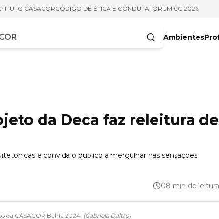
STITUTO CASACOR
CÓDIGO DE ÉTICA E CONDUTA
FÓRUM CC 2026
Ambientes
Prof
racteres
eto da Deca faz releitura de
quitetônicas e convida o público a mergulhar nas sensações
08 min de leitura
jeto da CASACOR Bahia 2024.
(
Gabriela Daltro
)