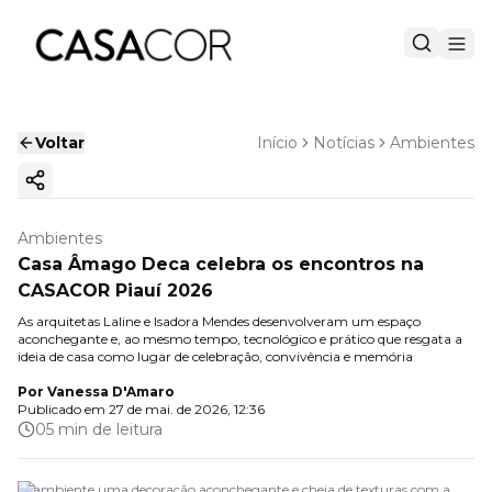
Voltar
Início
Notícias
Ambientes
Copiar link
Ambientes
Casa Âmago Deca celebra os encontros na
CASACOR Piauí 2026
As arquitetas Laline e Isadora Mendes desenvolveram um espaço
aconchegante e, ao mesmo tempo, tecnológico e prático que resgata a
ideia de casa como lugar de celebração, convivência e memória
Por
Vanessa D'Amaro
Publicado em
27 de mai. de 2026, 12:36
05 min de leitura
O ambiente uma decoração aconchegante e cheia de texturas com a