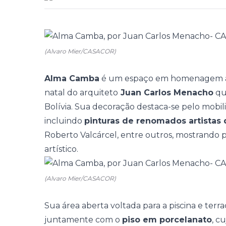
(Alvaro Mier/CASACOR)
Alma Camba
é um espaço em homenagem à c
natal do arquiteto
Juan Carlos Menacho
que
Bolívia.
Sua
decoração
destaca-se pelo
mobili
incluindo
pinturas de renomados artistas 
Roberto Valcárcel, entre outros, mostrando 
artístico.
(Alvaro Mier/CASACOR)
Sua área aberta voltada para a piscina e ter
juntamente com o
piso em porcelanato
, c