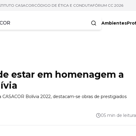
STITUTO CASACOR
CÓDIGO DE ÉTICA E CONDUTA
FÓRUM CC 2026
Ambientes
Prof
racteres
a de estar em homenagem a
ívia
a CASACOR Bolívia 2022, destacam-se obras de prestigiados
05 min de leitura