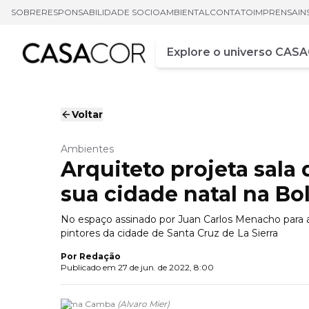
SOBRE
RESPONSABILIDADE SOCIOAMBIENTAL
CONTATO
IMPRENSA
IN
Campo de busca
Digite pelo menos três ca
Voltar
Ambientes
Arquiteto projeta sal
sua cidade natal na Bol
No espaço assinado por Juan Carlos Menacho para 
pintores da cidade de Santa Cruz de La Sierra
Por
Redação
Publicado em
27 de jun. de 2022, 8:00
Alma Camba
(
Alvaro Mier
)