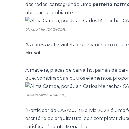
das redes, conseguindo uma
perfeita harm
abraçam o ambiente.
(Alvaro Mier/CASACOR)
As cores azul e violeta que mancham o céu 
do sol.
A
madeira
, placas de carvalho, painéis de car
que, combinados a outros elementos, prop
(Alvaro Mier/CASACOR)
“Participar da
CASACOR Bolívia 2022
é uma f
escritório de
arquitetura
, pois completar du
satisfação”, conta Menacho.