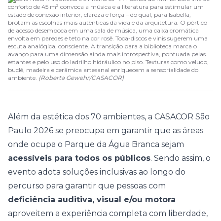
conforto de 45 m² convoca a música e a literatura para estimular um
estado de conexão interior, clareza e força – do qual, para Isabella,
brotam as escolhas mais autênticas da vida e da arquitetura. O pórtico
de acesso desemboca em uma sala de música, uma caixa cromática
envolta em paredes e teto na cor rosê. Toca-discos e vinis sugerem uma
escuta analógica, consciente. A transição para a biblioteca marca o
avanço para uma dimensão ainda mais introspectiva, pontuada pelas
estantes e pelo uso do ladrilho hidráulico no piso. Texturas como veludo,
buclê, madeira e cerâmica artesanal enriquecem a sensorialidade do
ambiente.
(
Roberta Gewehr
/
CASACOR
)
Além da estética dos 70 ambientes, a
CASACOR São
Paulo 2026
se preocupa em garantir que as áreas
onde ocupa o Parque da Água Branca sejam
acessíveis para todos os públicos
. Sendo assim, o
evento adota soluções inclusivas ao longo do
percurso para garantir que pessoas com
deficiência auditiva, visual e/ou motora
aproveitem a experiência completa com liberdade,