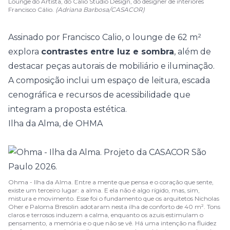
Lounge do Artista, do Calio Studio Design, do designer de interiores
Francisco Cálio.
(Adriana Barbosa/CASACOR)
Assinado por Francisco Calio, o lounge de 62 m²
explora
contrastes entre luz e sombra
, além de
destacar peças autorais de mobiliário e iluminação.
A composição inclui um
espaço de leitura
, escada
cenográfica e recursos de acessibilidade que
integram a proposta estética.
Ilha da Alma, de OHMA
Ohma - Ilha da Alma. Entre a mente que pensa e o coração que sente,
existe um terceiro lugar: a alma. E ela não é algo rígido, mas, sim,
mistura e movimento. Esse foi o fundamento que os arquitetos Nicholas
Oher e Paloma Bresolin adotaram nesta ilha de conforto de 40 m². Tons
claros e terrosos induzem a calma, enquanto os azuis estimulam o
pensamento, a memória e o que não se vê. Há uma intenção na fluidez