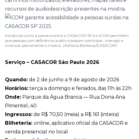
carrinhos motorizados, elevadores, mapas táteis e
recursos de audiodescrição presentes na mostra.
Iniciativas como a parceria entre a CASACOR SP e o ICOM permitem
que pessoas com deficiência auditiva possam participar, interagir e
vivenciar plenamente a mostra.
(Adriana Barbosa/CASACOR)
Serviço – CASACOR São Paulo 2026
Quando:
de 2 de junho a 9 de agosto de 2026
Horários:
terça a domingo e feriados, das 11h às 22h
Onde:
Parque da Água Branca — Rua Dona Ana
Pimentel, 40
Ingressos:
de R$ 70,50 (meia) a R$ 161 (inteira)
Bilheteria:
online, aplicativo oficial da CASACOR e
venda presencial no local