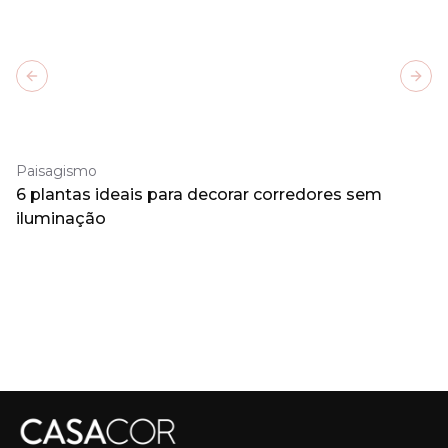
Previous slide
Next
Paisagismo
6 plantas ideais para decorar corredores sem
iluminação