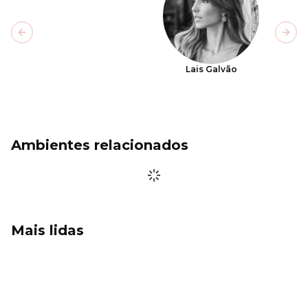
Previous slide
Next
Lais Galvão
Ambientes relacionados
Mais lidas