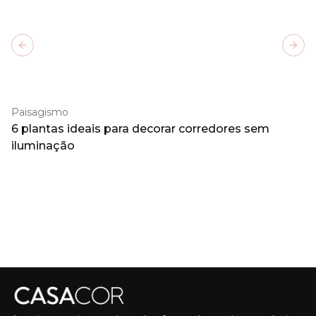
Previous slide
Next
Paisagismo
6 plantas ideais para decorar corredores sem
iluminação