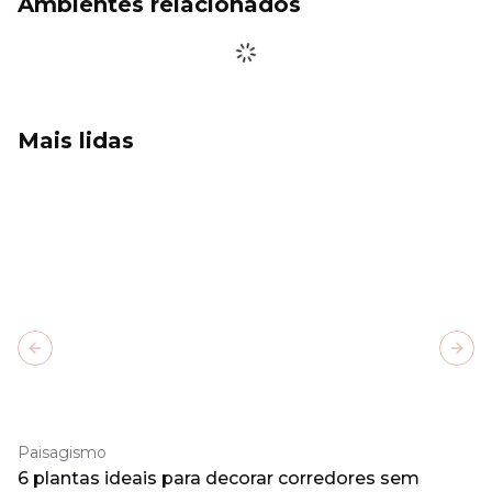
Ambientes relacionados
Mais lidas
Previous slide
Next
Paisagismo
6 plantas ideais para decorar corredores sem