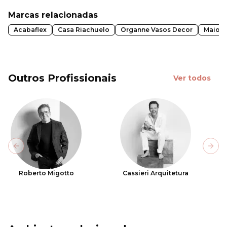
Marcas relacionadas
Acabaflex
Casa Riachuelo
Organne Vasos Decor
Maiori
Outros Profissionais
Ver todos
Previous slide
Next
Roberto Migotto
Cassieri Arquitetura