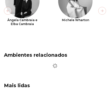
Previous slide
Next
Ângela Cambraia e
Michele Wharton
Elba Cambraia
Ambientes relacionados
Mais lidas