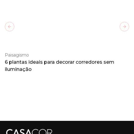
Previous slide
Next
Paisagismo
6 plantas ideais para decorar corredores sem
iluminação