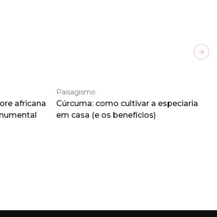
Next
Paisagismo
ore africana
Cúrcuma: como cultivar a especiaria
onumental
em casa (e os benefícios)