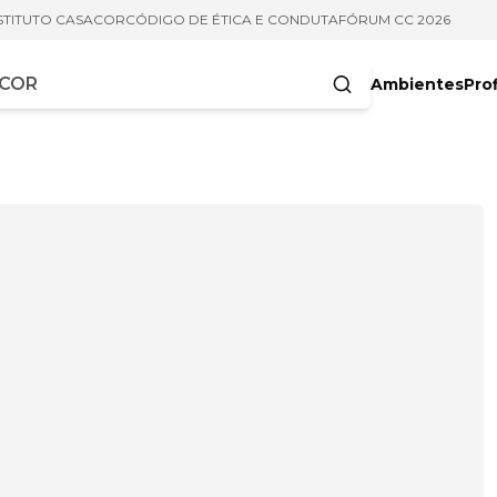
STITUTO CASACOR
CÓDIGO DE ÉTICA E CONDUTA
FÓRUM CC 2026
Ambientes
Prof
racteres