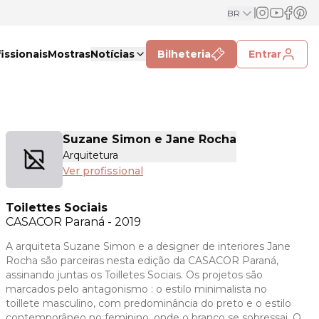
BR
issionais
Mostras
Notícias
Bilheteria
Entrar
Suzane Simon e Jane Rocha
Arquitetura
Ver profissional
Toilettes Sociais
CASACOR
Paraná - 2019
A arquiteta Suzane Simon e a designer de interiores Jane
Rocha são parceiras nesta edição da CASACOR Paraná,
assinando juntas os Toilletes Sociais. Os projetos são
marcados pelo antagonismo : o estilo minimalista no
toillete masculino, com predominância do preto e o estilo
contemporâneo no feminino, onde o branco se sobressai. O