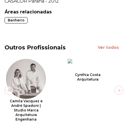
CASACOR
Paraná - 2012
Áreas relacionadas
Banheiro
Outros Profissionais
Ver todos
Cynthia Costa
Arquitetura
Previous slide
Next
Camila Vazquez e
André Spadoni |
Studio Marca
Arquitetura
Engenharia