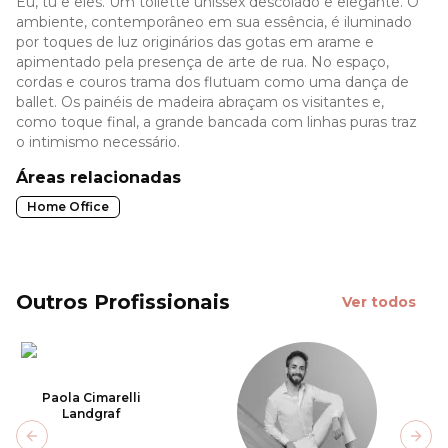
Eu, tu e eles. Um toilette unissex descolado e elegante. O
ambiente, contemporâneo em sua essência, é iluminado
por toques de luz originários das gotas em arame e
apimentado pela presença de arte de rua. No espaço,
cordas e couros trama dos flutuam como uma dança de
ballet. Os painéis de madeira abraçam os visitantes e,
como toque final, a grande bancada com linhas puras traz
o intimismo necessário.
Áreas relacionadas
Home Office
Outros Profissionais
Ver todos
Paola Cimarelli
Landgraf
Previous slide
Next