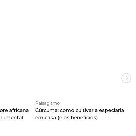
Next
Paisagismo
ore africana
Cúrcuma: como cultivar a especiaria
onumental
em casa (e os benefícios)