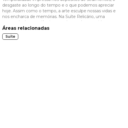
desgaste ao longo do tempo e o que podemos apreciar
 slide
hoje. Assim como o tempo, a arte esculpe nossas vidas e
nos encharca de memórias. Na Suíte Relicário, uma
retomada de consciência para a busca de uma vida com
mais significado.
Áreas relacionadas
Suíte
t slide