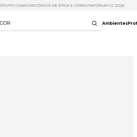
STITUTO CASACOR
CÓDIGO DE ÉTICA E CONDUTA
FÓRUM CC 2026
Ambientes
Prof
racteres