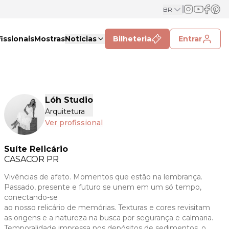
BR
issionais
Mostras
Notícias
Bilheteria
Entrar
Lóh Studio
Arquitetura
Ver profissional
Suíte Relicário
CASACOR
PR
Vivências de afeto. Momentos que estão na lembrança.
Passado, presente e futuro se unem em um só tempo,
conectando-se
ao nosso relicário de memórias. Texturas e cores revisitam
as origens e a natureza na busca por segurança e calmaria.
Temporalidade impressa nos depósitos de sedimentos, o