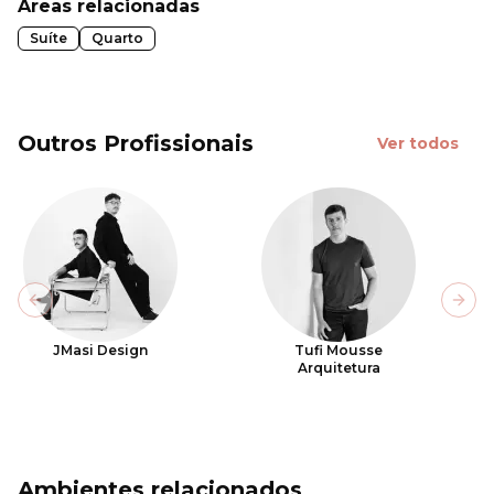
Áreas relacionadas
Suíte
Quarto
Outros Profissionais
Ver todos
Previous slide
Next
JMasi Design
Tufi Mousse
Arquitetura
Ambientes relacionados