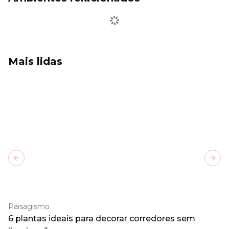
Mais lidas
Previous slide
Next
Paisagismo
6 plantas ideais para decorar corredores sem