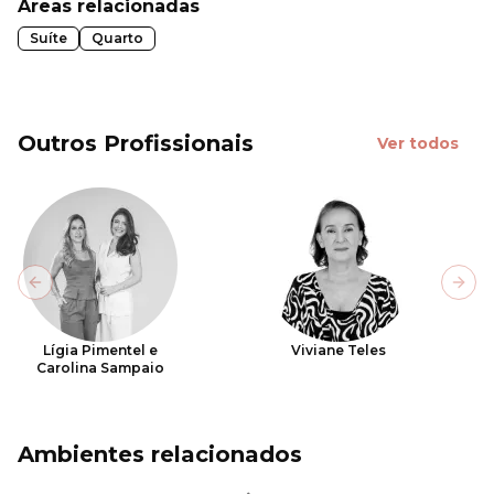
Áreas relacionadas
Suíte
Quarto
Outros Profissionais
Ver todos
Previous slide
Next
Lígia Pimentel e
Viviane Teles
Carolina Sampaio
Ambientes relacionados