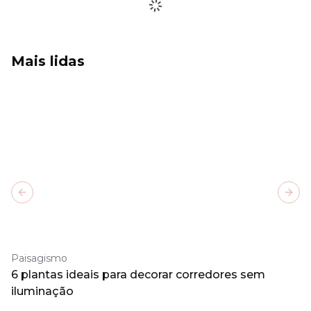
Mais lidas
Previous slide
Next
Paisagismo
6 plantas ideais para decorar corredores sem
iluminação