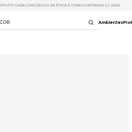
STITUTO CASACOR
CÓDIGO DE ÉTICA E CONDUTA
FÓRUM CC 2026
Ambientes
Prof
racteres