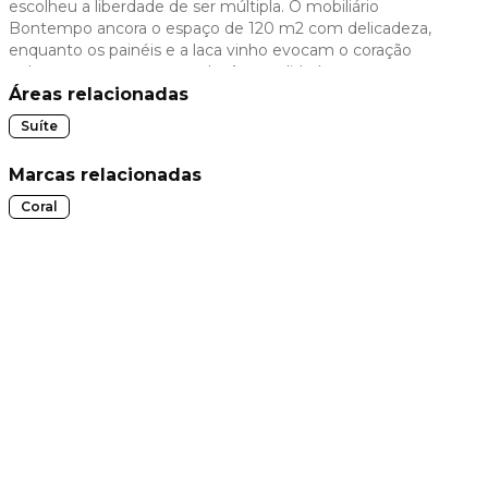
escolheu a liberdade de ser múltipla. O mobiliário
Bontempo ancora o espaço de 120 m2 com delicadeza,
 slide
enquanto os painéis e a laca vinho evocam o coração
pulsante, exposto e sagrado. As tonalidades terrosas, em
uma paleta nada óbvia, atraem os olhos. A arte têxtil da
Áreas relacionadas
Trapos e Fiapos, na cama e nas cortinas, traz manualidade.
Suíte
No ambiente, cada elemento toca o feminino e desperta o
lugar de liberdade e potência da mulher.
Marcas relacionadas
Coral
t slide