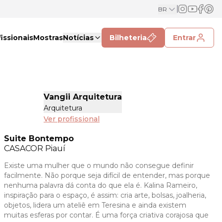
BR
issionais
Mostras
Notícias
Bilheteria
Entrar
Vangii Arquitetura
Arquitetura
Ver profissional
Suite Bontempo
CASACOR
Piauí
Existe uma mulher que o mundo não consegue definir
facilmente. Não porque seja difícil de entender, mas porque
nenhuma palavra dá conta do que ela é. Kalina Rameiro,
inspiração para o espaço, é assim: cria arte, bolsas, joalheria,
objetos, lidera um ateliê em Teresina e ainda existem
muitas esferas por contar. É uma força criativa corajosa que