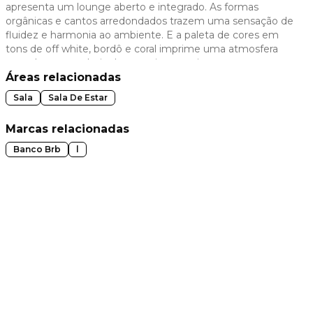
apresenta um lounge aberto e integrado. As formas
 slide
orgânicas e cantos arredondados trazem uma sensação de
fluidez e harmonia ao ambiente. E a paleta de cores em
tons de off white, bordô e coral imprime uma atmosfera
aconchegante, cheia de energia e movimento.
Áreas relacionadas
Sala
Sala De Estar
Marcas relacionadas
Banco Brb
l
t slide