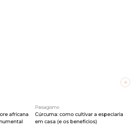
Next
Paisagismo
ore africana
Cúrcuma: como cultivar a especiaria
onumental
em casa (e os benefícios)