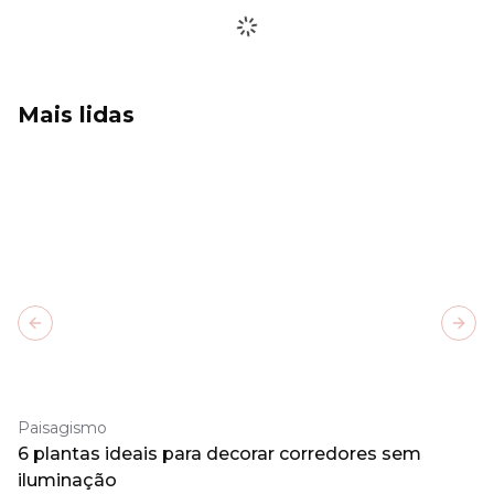
Mais lidas
Previous slide
Next
Paisagismo
6 plantas ideais para decorar corredores sem
iluminação