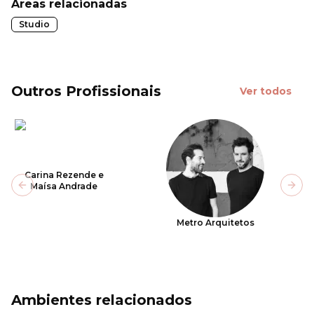
Áreas relacionadas
Studio
Outros Profissionais
Ver todos
Carina Rezende e
Maísa Andrade
Previous slide
Next
Metro Arquitetos
Ambientes relacionados