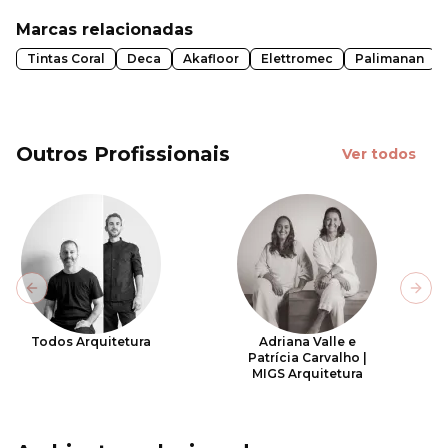
Marcas relacionadas
Tintas Coral
Deca
Akafloor
Elettromec
Palimanan
Outros Profissionais
Ver todos
Previous slide
Next
Todos Arquitetura
Adriana Valle e
Patrícia Carvalho |
MIGS Arquitetura