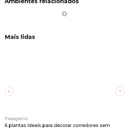
Ambientes relacionados
Mais lidas
Previous slide
Next
Paisagismo
6 plantas ideais para decorar corredores sem