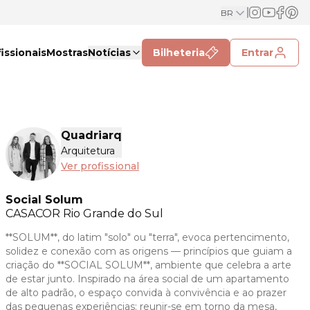
BR
issionais
Mostras
Notícias
Bilheteria
Entrar
Quadriarq
Arquitetura
Ver profissional
Social Solum
CASACOR
Rio Grande do Sul
**SOLUM**, do latim "solo" ou "terra", evoca pertencimento,
solidez e conexão com as origens — princípios que guiam a
criação do **SOCIAL SOLUM**, ambiente que celebra a arte
de estar junto. Inspirado na área social de um apartamento
de alto padrão, o espaço convida à convivência e ao prazer
das pequenas experiências: reunir-se em torno da mesa,