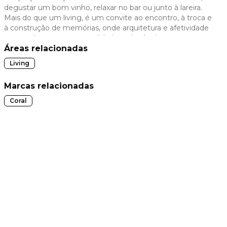
degustar um bom vinho, relaxar no bar ou junto à lareira.
 slide
Mais do que um living, é um convite ao encontro, à troca e
à construção de memórias, onde arquitetura e afetividade
se entrelaçam com naturalidade e elegância.
Áreas relacionadas
Living
Marcas relacionadas
Coral
t slide