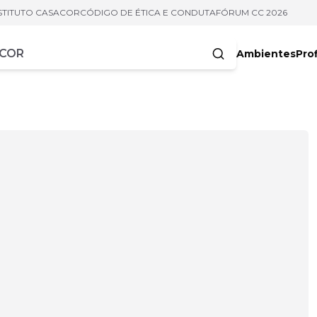
STITUTO CASACOR
CÓDIGO DE ÉTICA E CONDUTA
FÓRUM CC 2026
Ambientes
Prof
racteres