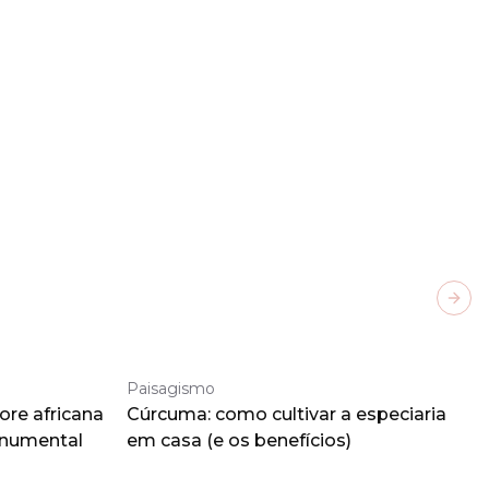
Next
Paisagismo
ore africana
Cúrcuma: como cultivar a especiaria
onumental
em casa (e os benefícios)