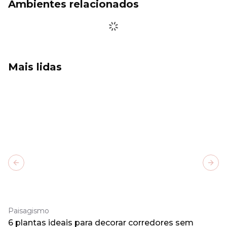
Ambientes relacionados
Mais lidas
Previous slide
Next
Paisagismo
6 plantas ideais para decorar corredores sem