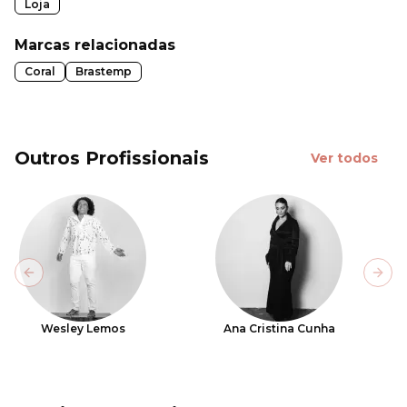
Loja
Marcas relacionadas
Coral
Brastemp
Outros Profissionais
Ver todos
Previous slide
Next
Wesley Lemos
Ana Cristina Cunha