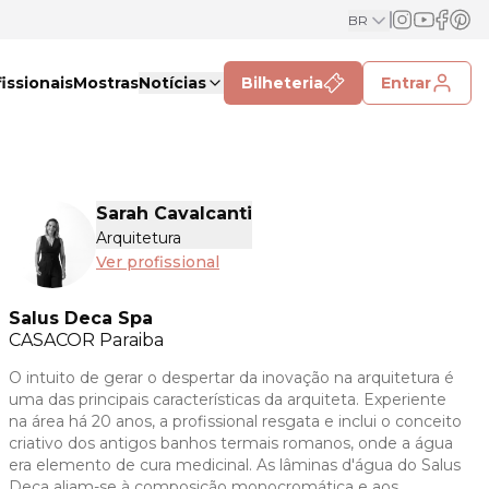
BR
issionais
Mostras
Notícias
Bilheteria
Entrar
Sarah Cavalcanti
Arquitetura
Ver profissional
Salus Deca Spa
CASACOR
Paraiba
O intuito de gerar o despertar da inovação na arquitetura é
uma das principais características da arquiteta. Experiente
na área há 20 anos, a profissional resgata e inclui o conceito
criativo dos antigos banhos termais romanos, onde a água
era elemento de cura medicinal. As lâminas d'água do Salus
Deca aliam-se à composição monocromática e aos