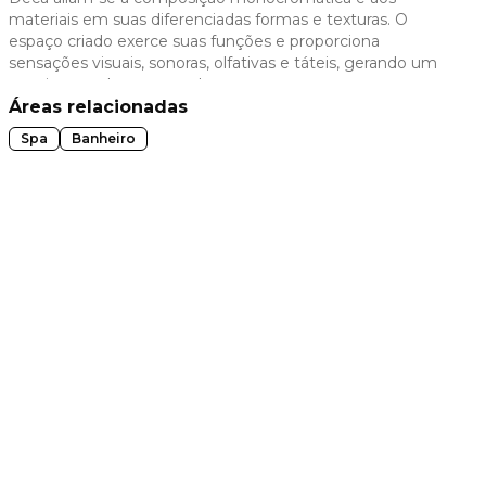
materiais em suas diferenciadas formas e texturas. O
 slide
espaço criado exerce suas funções e proporciona
sensações visuais, sonoras, olfativas e táteis, gerando um
convite ao relaxamento da mente e corpo.
Áreas relacionadas
Spa
Banheiro
t slide