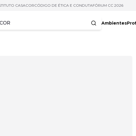
STITUTO CASACOR
CÓDIGO DE ÉTICA E CONDUTA
FÓRUM CC 2026
Ambientes
Prof
racteres