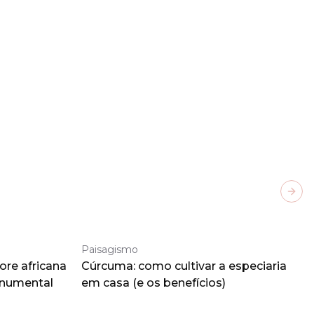
Next
Paisagismo
ore africana
Cúrcuma: como cultivar a especiaria
onumental
em casa (e os benefícios)