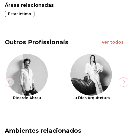
Áreas relacionadas
Estar Íntimo
Outros Profissionais
Ver todos
Previous slide
Next
Ricardo Abreu
Lu Dias Arquitetura
Ambientes relacionados