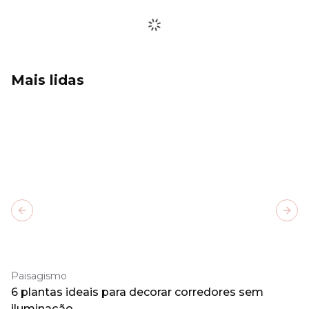
Mais lidas
Previous slide
Next
Paisagismo
6 plantas ideais para decorar corredores sem
iluminação