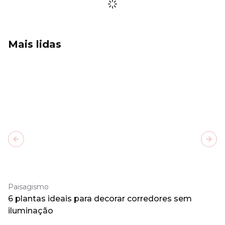
Mais lidas
Previous slide
Next
Paisagismo
6 plantas ideais para decorar corredores sem
iluminação