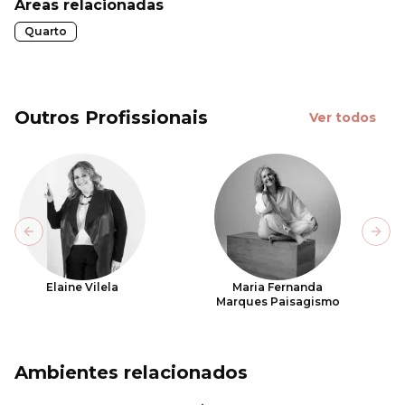
Áreas relacionadas
Quarto
Outros Profissionais
Ver todos
Previous slide
Next
Elaine Vilela
Maria Fernanda
Marques Paisagismo
Ambientes relacionados