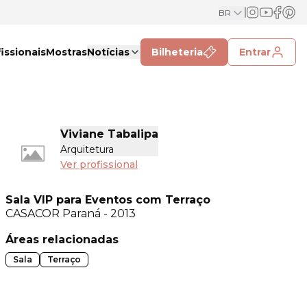
BR
issionais
Mostras
Notícias
Bilheteria
Entrar
Viviane Tabalipa
Arquitetura
Ver profissional
Sala VIP para Eventos com Terraço
CASACOR
Paraná - 2013
Áreas relacionadas
Sala
Terraço