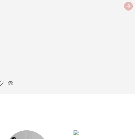
Next
ar link