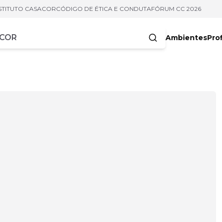
STITUTO CASACOR
CÓDIGO DE ÉTICA E CONDUTA
FÓRUM CC 2026
Ambientes
Prof
racteres