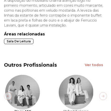
A disposição do mobiliário chama atenção logo no
primeiro momento, articulado em cores muito marcante,
como nas poltronas em veludo mostarda. A leveza das
linhas da estante de ferro contrapõe o imponente buffet
em laca preta e folhas de ouro e o abajur de Ferruccio
Laviani, que é quase uma instalação.
Áreas relacionadas
Sala De Leitura
Outros Profissionais
Ver todos
Previous slide
Next