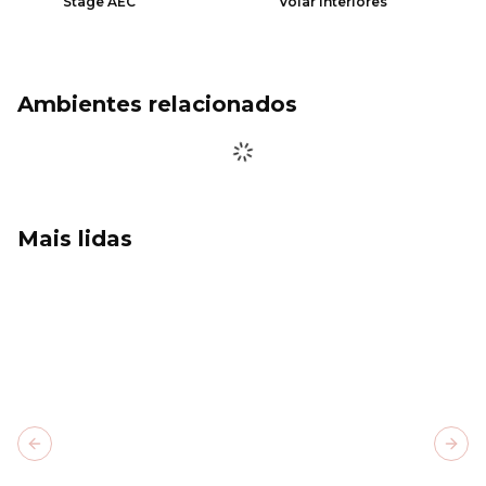
Stage AEC
Volar Interiores
Ambientes relacionados
Mais lidas
Previous slide
Next