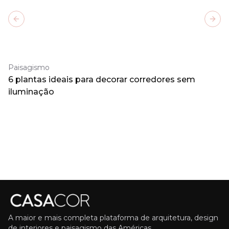
Previous slide
Next
Paisagismo
6 plantas ideais para decorar corredores sem
iluminação
A maior e mais completa plataforma de arquitetura, design
de interiores e paisagismo das Américas