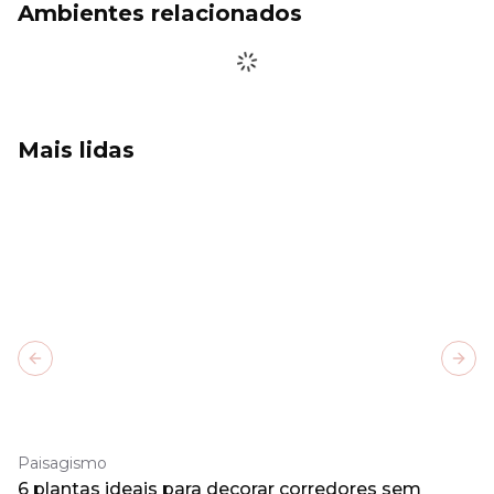
Ambientes relacionados
Mais lidas
Previous slide
Next
Paisagismo
6 plantas ideais para decorar corredores sem