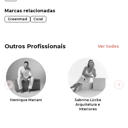
Marcas relacionadas
Greenmad
Coral
Outros Profissionais
Ver todos
Previous slide
Next
Henrique Mariani
Sabrina Lücke
Arquitetura e
Interiores