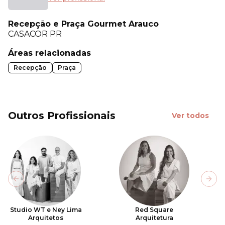
Recepção e Praça Gourmet Arauco
CASACOR
PR
Áreas relacionadas
Recepção
Praça
Outros Profissionais
Ver todos
Previous slide
Next
Studio WT e Ney Lima
Red Square
Arquitetos
Arquitetura