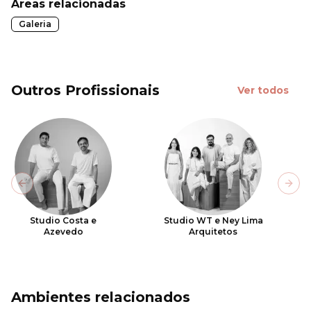
Áreas relacionadas
Galeria
Outros Profissionais
Ver todos
Previous slide
Next
Studio Costa e
Studio WT e Ney Lima
Azevedo
Arquitetos
Ambientes relacionados