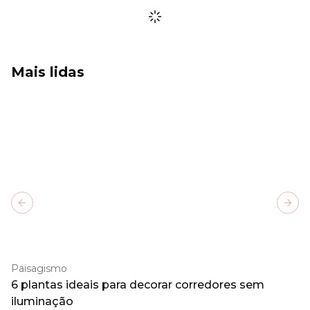
Mais lidas
Previous slide
Next
Paisagismo
6 plantas ideais para decorar corredores sem
iluminação