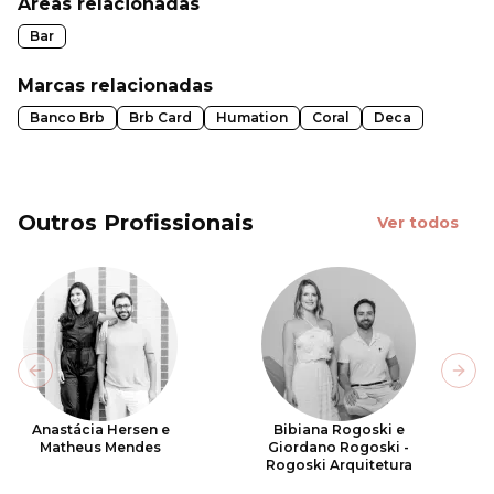
Áreas relacionadas
Bar
Marcas relacionadas
Banco Brb
Brb Card
Humation
Coral
Deca
Outros Profissionais
Ver todos
Previous slide
Next
Anastácia Hersen e
Bibiana Rogoski e
Matheus Mendes
Giordano Rogoski -
Rogoski Arquitetura