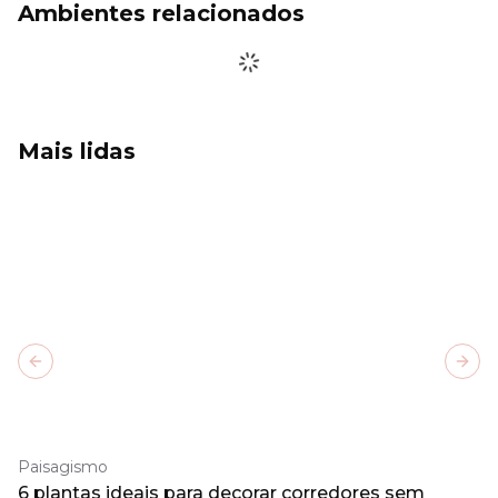
Ambientes relacionados
Mais lidas
Previous slide
Next
Paisagismo
6 plantas ideais para decorar corredores sem