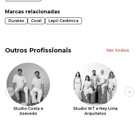
Marcas relacionadas
Duratex
Coral
Lepri Cerâmica
Outros Profissionais
Ver todos
Previous slide
Next
Studio Costa e
Studio WT e Ney Lima
Azevedo
Arquitetos