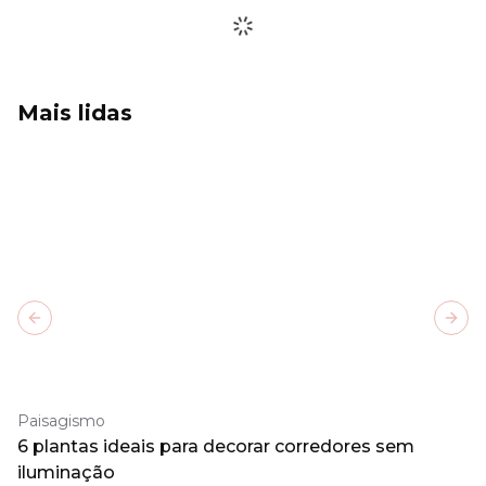
Mais lidas
Previous slide
Next
Paisagismo
6 plantas ideais para decorar corredores sem
iluminação