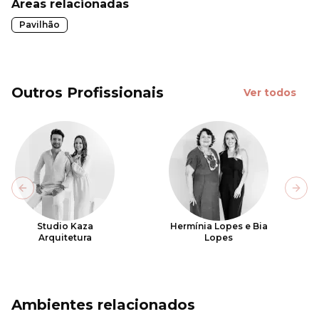
Áreas relacionadas
Pavilhão
Outros Profissionais
Ver todos
Previous slide
Next
Studio Kaza
Hermínia Lopes e Bia
Arquitetura
Lopes
Ambientes relacionados