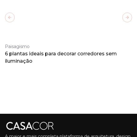
Previous slide
Next
Paisagismo
6 plantas ideais para decorar corredores sem
iluminação
A maior e mais completa plataforma de arquitetura, design