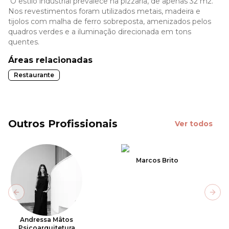
O estilo industrial prevalece na pizzaria, de apenas 32 m2.
Nos revestimentos foram utilizados metais, madeira e
tijolos com malha de ferro sobreposta, amenizados pelos
quadros verdes e a iluminação direcionada em tons
quentes.
Áreas relacionadas
Restaurante
Outros Profissionais
Ver todos
Marcos Brito
Previous slide
Next
Andressa Mâtos
Psicoarquitetura