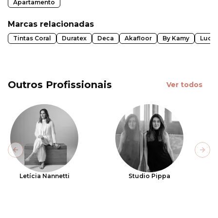
Apartamento
Marcas relacionadas
Tintas Coral
Duratex
Deca
Akafloor
By Kamy
Luce
Outros Profissionais
Ver todos
Previous slide
Next
Letícia Nannetti
Studio Pippa