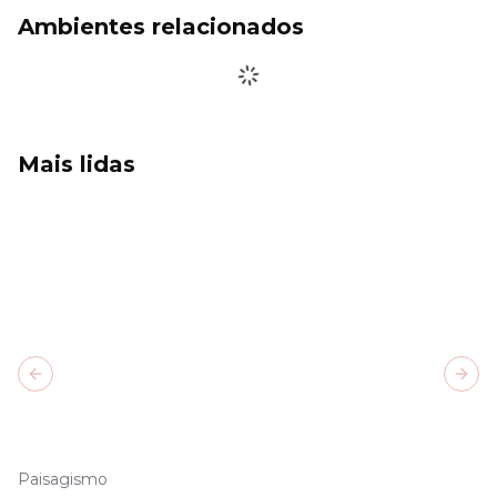
Ambientes relacionados
Mais lidas
Previous slide
Next
Paisagismo