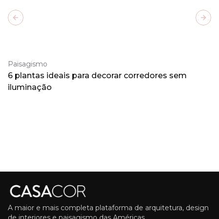
Previous slide
Next
Paisagismo
6 plantas ideais para decorar corredores sem
iluminação
A maior e mais completa plataforma de arquitetura, design
de interiores e paisagismo das Américas