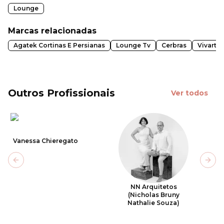
Lounge
Marcas relacionadas
Agatek Cortinas E Persianas
Lounge Tv
Cerbras
Vivarte
Outros Profissionais
Ver todos
Vanessa Chieregato
Previous slide
Next
NN Arquitetos
(Nicholas Bruny
Nathalie Souza)