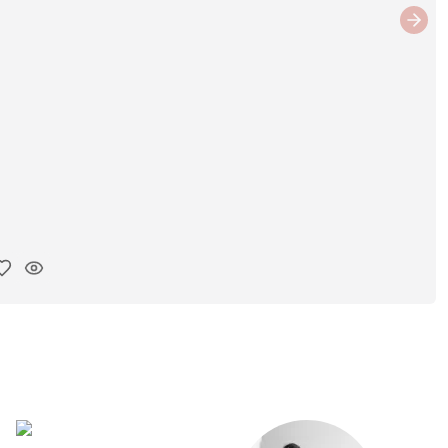
Next
ar link