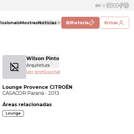
BR
issionais
Mostras
Notícias
Bilheteria
Entrar
Wilson Pinto
Arquitetura
Ver profissional
Lounge Provence CITROËN
CASACOR
Paraná - 2013
Áreas relacionadas
Lounge