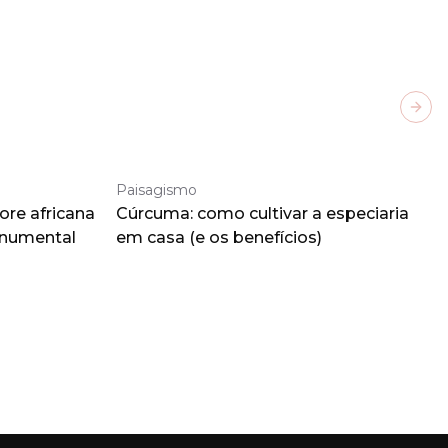
Next
Paisagismo
ore africana
Cúrcuma: como cultivar a especiaria
onumental
em casa (e os benefícios)