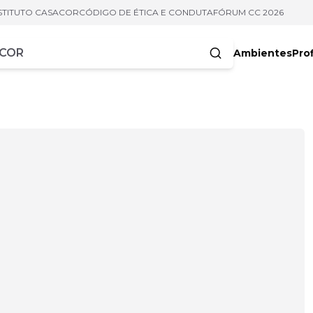
STITUTO CASACOR
CÓDIGO DE ÉTICA E CONDUTA
FÓRUM CC 2026
Ambientes
Prof
racteres