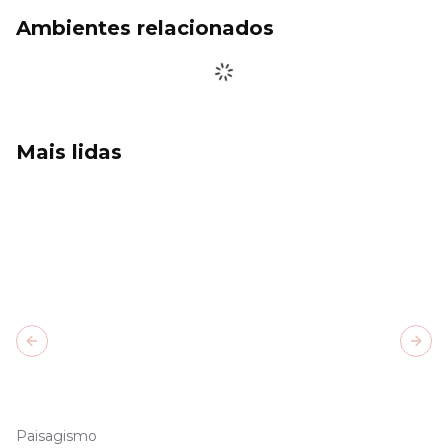
Ambientes relacionados
Mais lidas
Previous slide
Next
Paisagismo