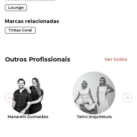
Lounge
Marcas relacionadas
Tintas Coral
Outros Profissionais
Ver todos
Previous slide
Next
Manarelli Guimarães
Tetriz Arquitetura